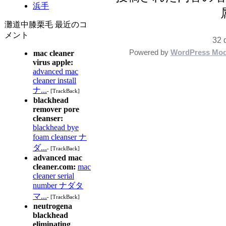
浜手
灘道中膝栗毛 最近のコ
メント
32 
Powered by
WordPress Mod
mac cleaner
virus apple:
advanced mac
cleaner install
ナ...
- [TrackBack]
blackhead
remover pore
cleanser:
blackhead bye
foam cleanser ナ
ダ...
- [TrackBack]
advanced mac
cleaner.com:
mac
cleaner serial
number ナダタ
マ...
- [TrackBack]
neutrogena
blackhead
eliminating