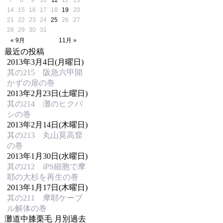
7
8
9
10
11
12
13
14
15
16
17
18
19
20
21
22
23
24
25
26
27
28
29
30
31
« 9月
11月 »
最近の投稿
2013年3月4日(月曜日)
其の215 阪急六甲開
かずの扉の巻
2013年2月23日(土曜日)
其の214 灘のヒクバ
シの巻
2013年2月14日(木曜日)
其の213 丸山莫高窟
の巻
2013年1月30日(水曜日)
其の212 iPS細胞で摩
耶の大杉を再生の巻
2013年1月17日(木曜日)
其の211 摩耶ケーブ
ル解体の巻
灘道中膝栗毛 月別過去