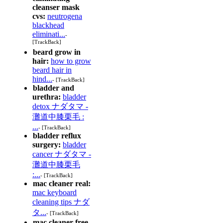
cleanser mask
cvs:
neutrogena
blackhead
eliminati...
-
[TrackBack]
beard grow in
hair:
how to grow
beard hair in
hind...
- [TrackBack]
bladder and
urethra:
bladder
detox ナダタマ -
灘道中膝栗毛 :
...
- [TrackBack]
bladder reflux
surgery:
bladder
cancer ナダタマ -
灘道中膝栗毛
:...
- [TrackBack]
mac cleaner real:
mac keyboard
cleaning tips ナダ
タ...
- [TrackBack]
mac cleaner free