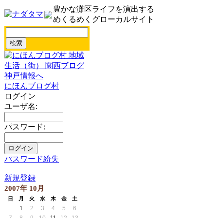
豊かな灘区ライフを演出する
めくるめくグローカルサイト
にほんブログ村
ログイン
ユーザ名:
パスワード:
パスワード紛失
新規登録
2007年 10月
日
月
火
水
木
金
土
1
2
3
4
5
6