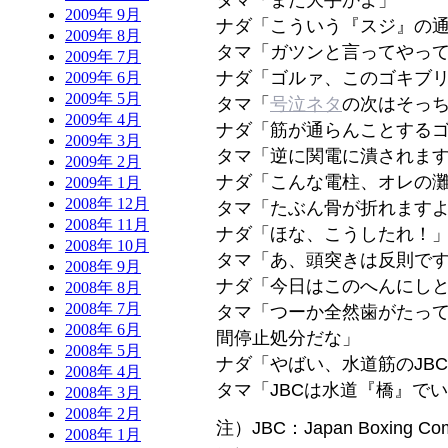
2009年 9月
ナダ「こういう『スジ』の
2009年 8月
タマ「ガツンと言ってやっ
2009年 7月
ナダ「ゴルァ、このゴキブ
2009年 6月
2009年 5月
タマ「
号泣ネタ
の次はそっ
2009年 4月
ナダ「筋が通らんことする
2009年 3月
タマ「逆に関電に潰されま
2009年 2月
ナダ「こんな電柱、オレの
2009年 1月
2008年 12月
タマ「たぶん骨が折れます
2008年 11月
ナダ「ほな、こうしたれ！
2008年 10月
タマ「あ、頭突きは反則で
2008年 9月
ナダ「今日はこのへんにし
2008年 8月
2008年 7月
タマ「つーか全然歯がたって
2008年 6月
間停止処分だな」
2008年 5月
ナダ「やばい、水道筋のJB
2008年 4月
タマ「JBCは水道『橋』で
2008年 3月
2008年 2月
注）JBC：Japan Boxing
2008年 1月