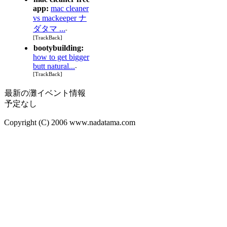
app:
mac cleaner
vs mackeeper ナ
ダタマ ...
-
[TrackBack]
bootybuilding:
how to get bigger
butt natural...
-
[TrackBack]
最新の灘イベント情報
予定なし
Copyright (C) 2006 www.nadatama.com