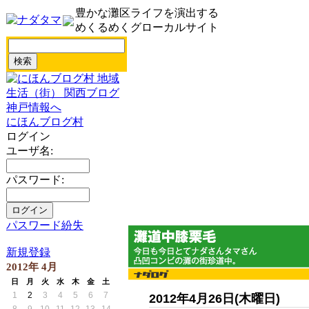
豊かな灘区ライフを演出する
めくるめくグローカルサイト
にほんブログ村
ログイン
ユーザ名:
パスワード:
パスワード紛失
新規登録
2012年 4月
日
月
火
水
木
金
土
1
2
3
4
5
6
7
2012年4月26日(木曜日)