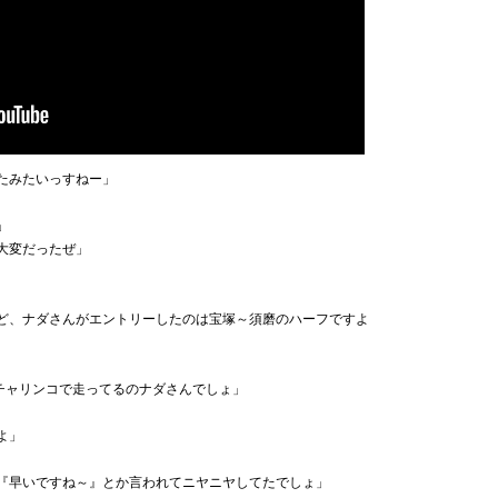
たみたいっすねー」
」
」
大変だったぜ」
ど、ナダさんがエントリーしたのは宝塚～須磨のハーフですよ
にチャリンコで走ってるのナダさんでしょ」
よ」
『早いですね～』とか言われてニヤニヤしてたでしょ」