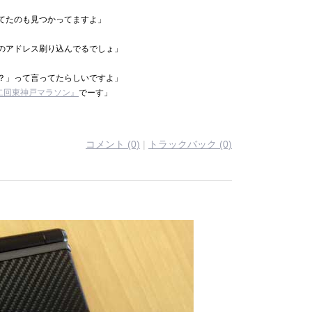
てたのも見つかってますよ」
のアドレス刷り込んでるでしょ」
？」って言ってたらしいですよ」
二回東神戸マラソン』
でーす」
コメント (0)
|
トラックバック (0)