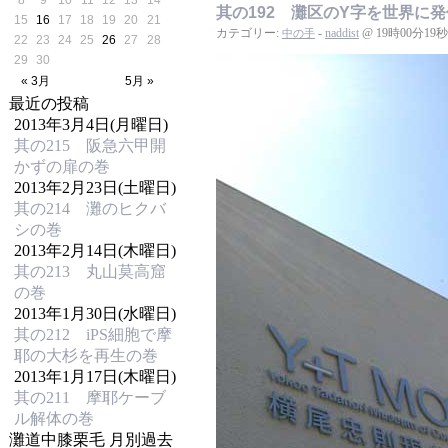
8
9
10
11
12
13
14
其の192 灘区のY字を世界に
15
16
17
18
19
20
21
カテゴリー:
-
naddist
@ 19時00分19秒
中の手
22
23
24
25
26
27
28
29
30
« 3月
5月 »
最近の投稿
2013年3月4日(月曜日)
其の215 阪急六甲開
かずの扉の巻
2013年2月23日(土曜日)
其の214 灘のヒクバ
シの巻
2013年2月14日(木曜日)
其の213 丸山莫高窟
の巻
2013年1月30日(水曜日)
其の212 iPS細胞で摩
耶の大杉を再生の巻
2013年1月17日(木曜日)
其の211 摩耶ケーブ
ル解体の巻
灘道中膝栗毛 月別過去