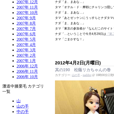
2007年 12月
ナダ「ま、まあな…」
2007年 11月
タマ「オテル・ド・摩耶にチャリンコ隠し
2007年 10月
ナダ「ま、まあな…」
2007年 9月
タマ「あとゼッケンにうっすらとナダタマ
2007年 8月
ナダ「ま、まあな…」
2007年 7月
タマ「東京の参加者が『なんだこのサイト
2007年 6月
ナダ「…ということで今月4月29日は
『第
2007年 5月
タマ「ごまかすな！」
2007年 4月
2007年 3月
2007年 2月
2007年 1月
2012年4月2日(月曜日)
2006年 12月
其の190 松蔭リカちゃんの巻
2006年 11月
カテゴリー:
-
naddist
@ 18時00分22秒
山の手
2006年 10月
灘道中膝栗毛 カテゴリ
一覧
山
山の手
中の手