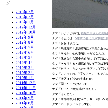
ログ
2013年 3月
2013年 2月
2013年 1月
2012年 12月
2012年 10月
タマ「いよいよ秋には
横尾忠則さんの美術
2012年 9月
ナダ「今思えば、
5年前の夏に畑原市場に
2012年 8月
タマ「おおげさだな」
2012年 7月
ナダ「馬鹿野郎！畑原市場にY字路があっ
2012年 6月
タマ「そうか、他の市場じゃだめなんだ」
2012年 5月
ナダ「残念ながら灘中央市場にはY字路は
2012年 4月
タマ「そう考えると畑原市場のY字路は重
2012年 3月
ナダ「だろ？こうなったら灘区内のY字路
2012年 2月
タマ「いいっすね。Y字ツアー。でもそん
2012年 1月
ナダ「灘区はY字路の宝庫だぜ」
2011年 12月
タマ「聞いたことないっす」
2011年 11月
ナダ「だいたい都賀川がY字だし」
2011年 10月
タマ「ほんとだ」
2011年 9月
ナダ「摩耶埠頭入口なんて、ザ・Y字って
2011年 8月
タマ「ハードボイルドっすね」