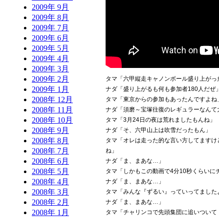
2009年 9月
2009年 8月
2009年 7月
2009年 6月
2009年 5月
2009年 4月
2009年 3月
2009年 2月
タマ「六甲縦走キャノンボール盛り上がっ
2009年 1月
ナダ「盛り上がるも何も参加者180人だぜ
2008年 12月
タマ「東京からの参加もあったんですよね
2008年 11月
ナダ「須磨～宝塚往復のレギュラーなんて
2008年 10月
タマ「3月24日の夜は荒れましたもんね」
2008年 9月
ナダ「そ、六甲山上は吹雪だったもん」
2008年 8月
タマ「オレは走った的な言い方してますけ
2008年 7月
ね」
2008年 6月
ナダ「ま、まあな…」
2008年 5月
タマ「しかもこの動画で4分10秒くらい
2008年 4月
ナダ「ま、まあな…」
2008年 3月
タマ「みんな『ずるい』っていってました
2008年 2月
ナダ「ま、まあな…」
2008年 1月
タマ「チャリンコで先頭集団に追いついて