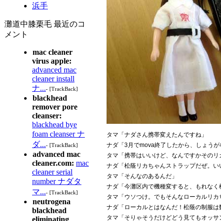
浜手
灘道中膝栗毛 最近のコ
メント
mac cleaner
virus apple:
advanced mac
cleaner install
ナ...
- [TrackBack]
blackhead
remover pore
cleanser:
blackhead bye
foam cleanser ナ
タマ「ナダさん携帯変えたんですね」
ダ...
ナダ「3月でmova終了したから、しょう
- [TrackBack]
advanced mac
タマ「携帯はいいけど、なんですかそのリ
cleaner.com:
mac
ナダ「松蔭リカちゃんストラップだぜ。い
cleaner serial
タマ「そんなのあるんだ」
number ナダタ
ナダ「今灘区内で機種変すると、もれなく
マ...
- [TrackBack]
タマ「ウソつけ。でもそんなローカルリカ
neutrogena
ナダ「ローカルとはなんだ！松蔭の制服は
blackhead
タマ「そりゃそうだけどどう見てもオッサ
eliminating