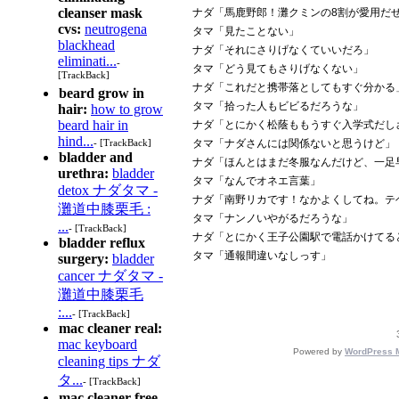
cleanser mask
ナダ「馬鹿野郎！灘クミンの8割が愛用だ
cvs:
neutrogena
タマ「見たことない」
blackhead
ナダ「それにさりげなくていいだろ」
eliminati...
-
タマ「どう見てもさりげなくない」
[TrackBack]
ナダ「これだと携帯落としてもすぐ分かる
beard grow in
タマ「拾った人もビビるだろうな」
hair:
how to grow
beard hair in
ナダ「とにかく松蔭ももうすぐ入学式だし
hind...
タマ「ナダさんには関係ないと思うけど」
- [TrackBack]
bladder and
ナダ「ほんとはまだ冬服なんだけど、一足
urethra:
bladder
タマ「なんでオネエ言葉」
detox ナダタマ -
ナダ「南野リカです！なかよくしてね。テ
灘道中膝栗毛 :
タマ「ナンノいやがるだろうな」
...
- [TrackBack]
ナダ「とにかく王子公園駅で電話かけてる
bladder reflux
タマ「通報間違いなしっす」
surgery:
bladder
cancer ナダタマ -
灘道中膝栗毛
:...
- [TrackBack]
mac cleaner real:
mac keyboard
Powered by
WordPress 
cleaning tips ナダ
タ...
- [TrackBack]
mac cleaner free