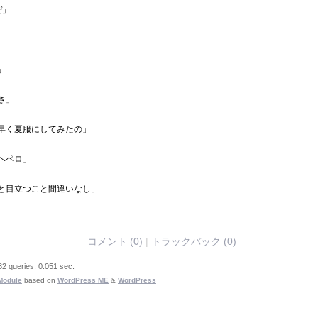
ぜ」
」
さ」
早く夏服にしてみたの」
ヘペロ」
と目立つこと間違いなし」
コメント (0)
|
トラックバック (0)
32 queries. 0.051 sec.
Module
based on
WordPress ME
&
WordPress