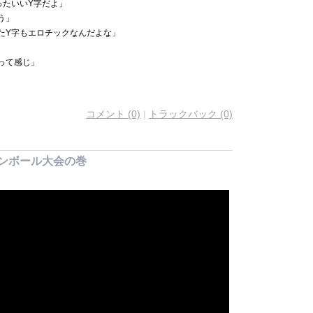
ったいいY字だよ」
う」
たY字もエロチックなんだよな」
って感じ」
コメント (0)
|
トラックバック (0)
ノンボール大会の巻