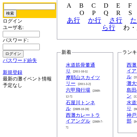
あ行
か行
さ行
た
ログイン
ら行
ユーザ名:
パスワード:
新着
ラン
パスワード紛失
水道筋骨董通
西灘
り
イア
新規登録
[2011-10-5]
ル
摩耶山スカイツ
[3
最新の灘イベント情報
リー
灘大
予定なし
[2011-3-2]
六甲飛行場
島田
[2009-
ン
12-7]
[1
石屋川トンネ
水道
ル
り
[2009-10-28]
[9
西灘カレートラ
神戸
イアングル
部
[2009-7-
[9
7]