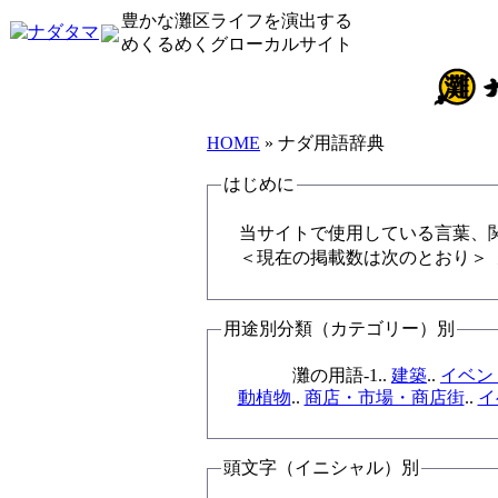
豊かな灘区ライフを演出する
めくるめくグローカルサイト
ナダ用語辞典
HOME
» ナダ用語辞典
はじめに
当サイトで使用している言葉、
用途別分類（カテゴリー）別
灘の用語-1..
建築
..
イベン
動植物
..
商店・市場・商店街
..
イ
頭文字（イニシャル）別