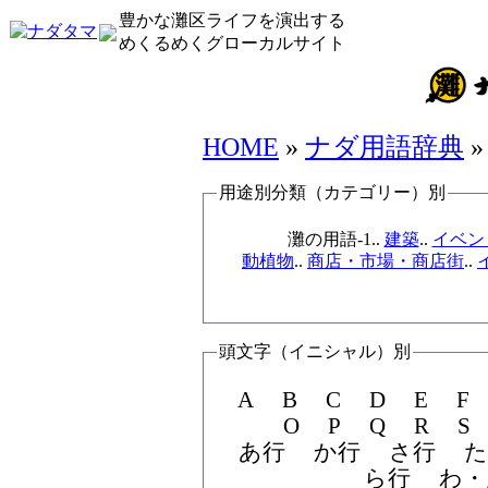
豊かな灘区ライフを演出する
めくるめくグローカルサイト
ナダ用語辞典
HOME
»
ナダ用語辞典
用途別分類（カテゴリー）別
灘の用語-1..
建築
..
イベン
動植物
..
商店・市場・商店街
..
頭文字（イニシャル）別
A B C D E F G H I J K L M N