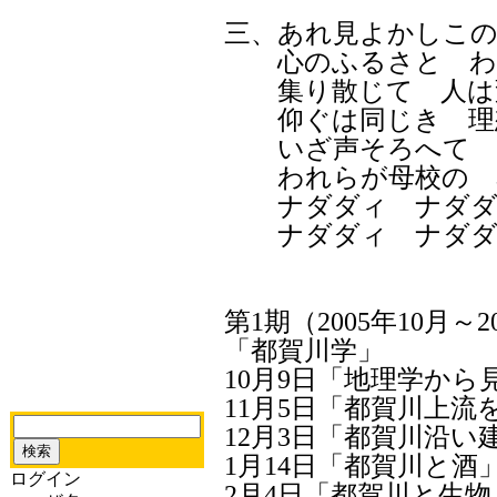
三、あれ見よかしこの
心のふるさと わ
集り散じて 人は
仰ぐは同じき 理
いざ声そろへて 
われらが母校の 
ナダダィ ナダダ
ナダダィ ナダダ
第1期（2005年10月～
「都賀川学」
10月9日「地理学か
11月5日「都賀川上流
12月3日「都賀川沿い
1月14日「都賀川と酒
ログイン
2月4日「都賀川と生物