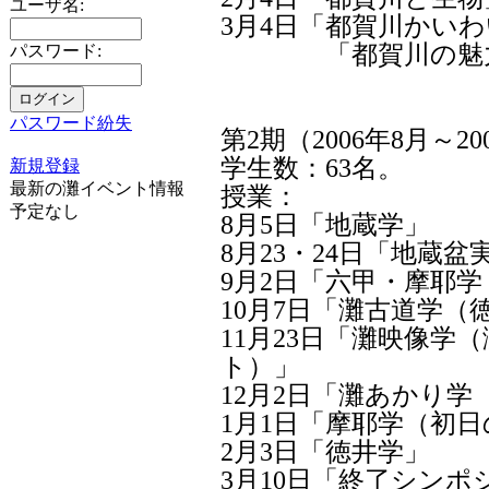
ユーザ名:
3月4日「都賀川かい
「都賀川の魅力
パスワード:
パスワード紛失
第2期（2006年8月～2
学生数：63名。
新規登録
最新の灘イベント情報
授業：
予定なし
8月5日「地蔵学」
8月23・24日「地蔵盆
9月2日「六甲・摩耶
10月7日「灘古道学（
11月23日「灘映像学
ト）」
12月2日「灘あかり
1月1日「摩耶学（初
2月3日「徳井学」
3月10日「終了シン