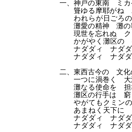
一、神戸の東南 ミカ
聳ゆる摩耶がね 
われらが日ごろの
灘愛の精神 灘の
現世を忘れぬ ク
かがやく灘区の 
ナダダィ ナダダ
ナダダィ ナダダ
二、東西古今の 文化
一つに渦巻く 大
灘なる使命を 担
灘区の行手は 窮
やがてもクミンの
あまねく天下に 
ナダダィ ナダダ
ナダダィ ナダダ