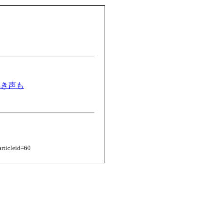
鳴き声も
rticleid=60