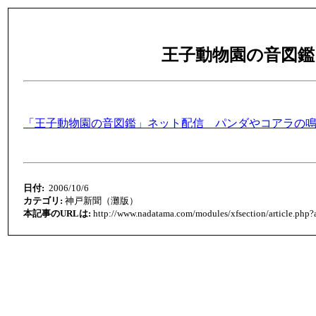
王子動物園の音図鑑
「王子動物園の音図鑑」ネット配信 パンダやコアラの
日付:
2006/10/6
カテゴリ:
神戸新聞（灘版）
本記事のURLは:
http://www.nadatama.com/modules/xfsection/article.php?a