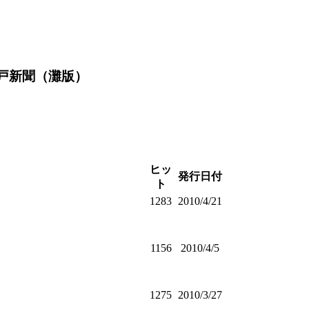
戸新聞（灘版）
ヒッ
発行日付
ト
1283
2010/4/21
1156
2010/4/5
1275
2010/3/27