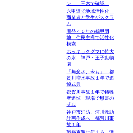
ン」 三木で確認
六甲道で地域活性化
商業者と学生がスクラ
ム
開発４０年の鶴甲団
地 住民主導で活性化
模索
ホッキョクグマに特大
の氷 神戸・王子動物
園
「無念さ、今も」 都
賀川増水事故１年で追
悼式典
都賀川事故１年で犠牲
者追悼 現場で慰霊の
式典
神戸市消防、河川救助
計画作成へ 都賀川事
故１年
戦禍克明に伝える 灘