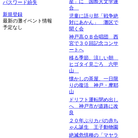
星」に 国際天文学連
パスワード紛失
合
新規登録
児童に語り部「戦争絶
最新の灘イベント情報
対にあかん」 灘区で
予定なし
聞く会
神戸高ＯＢ合唱団 西
宮で３０回記念コンサ
ートへ
移る季節、涼しい朝
ヒゴタイ見ごろ 六甲
山
懐かしの茶屋、一日限
りの復活 神戸・摩耶
山
ドリフト運転閉め出し
へ 神戸市が道路に改
良
２０年ぶりカバの赤ち
ゃん誕生 王子動物園
絶滅危惧種の「マヤラ