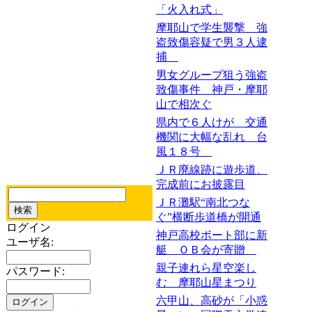
「火入れ式」
摩耶山で学生襲撃 強
盗致傷容疑で男３人逮
捕
男女グループ狙う強盗
致傷事件 神戸・摩耶
山で相次ぐ
県内で６人けが 交通
機関に大幅な乱れ 台
風１８号
ＪＲ廃線跡に遊歩道、
完成前にお披露目
ＪＲ灘駅“南北つな
ぐ”横断歩道橋が開通
ログイン
神戸高校ボート部に新
ユーザ名:
艇 ＯＢ会が寄贈
親子連れら星空楽し
パスワード:
む 摩耶山星まつり
六甲山、高砂が「小惑