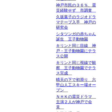
神戸市民の３６％、震
災経験せず 市調査
久坂葉子のラジオドラ
マテープ入手 神戸の
研究会
シタツンガの赤ちゃん
誕生 王子動物園
キリンと同じ目線 神
戸・王子動物園にテラ
ス公開
キリンと同じ視線で観
察 王子動物園でテラ
ス完成
晴天の下で初滑り 六
甲山人工スキー場オー
プン
ＮＨＫの震災ドラマ
主演２人が神戸で会
見