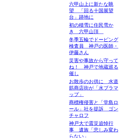
六甲山上に新たな眺
望 「回る十国展望
台」跡地に
初の積雪に住民雪か
き 六甲山頂
冬季五輪でドーピング
検査員 神戸の医師・
伊藤さん
災害や事故から守って
ね！ 神戸で地蔵巡る
催し
お散歩のお供に 水道
筋商店街が「水ブラマ
ップ」
商標権侵害と「堂島ロ
ール」社を提訴 ゴン
チャロフ
神戸大で震災追悼行
事 遺族「悲しみ変わ
らない」