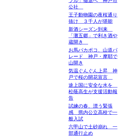
ブル」撤退へ 神戸市
公社
王子動物園の夜桜通り
抜け ３千人が堪能
新酒シーズン到来
「灘五郷」で利き酒や
蔵開き
お馬パカポコ、山道パ
レード 神戸・摩耶で
山開き
気温ぐんぐん上昇 神
戸で桜の開花宣言
途上国に安全な水を
松蔭高生が支援活動報
告
試練の春、漂う緊張
感 県内公立高校で一
般入試
六甲山で土砂崩れ 一
部通行止め