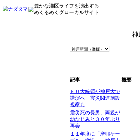
豊かな灘区ライフを演出する
めくるめくグローカルサイト
神
記事
概要
ＥＵ大統領が神戸大で
講演へ 震災関連施設
視察も
震災死の長男、両親が
幼なじみと３０年ぶり
再会
１１年度に「摩耶ケー