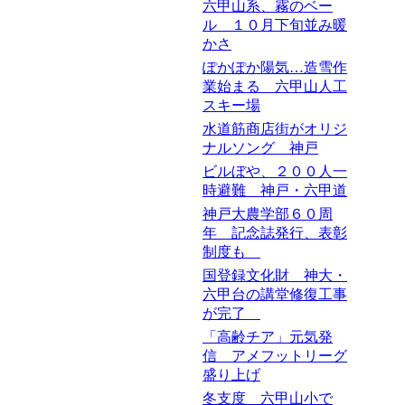
六甲山系、霧のベー
ル １０月下旬並み暖
かさ
ぽかぽか陽気…造雪作
業始まる 六甲山人工
スキー場
水道筋商店街がオリジ
ナルソング 神戸
ビルぼや、２００人一
時避難 神戸・六甲道
神戸大農学部６０周
年 記念誌発行、表彰
制度も
国登録文化財 神大・
六甲台の講堂修復工事
が完了
「高齢チア」元気発
信 アメフットリーグ
盛り上げ
冬支度 六甲山小で