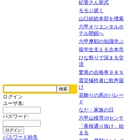
紀香さん挙式
モモジ逝く
山口組総本部を捜索
六甲オリエンタルホ
テル閉鎖へ
六甲摩耶の知識学ぶ
留学生支える古本市
ひな祭りで深まる交
流
驚異の合格率９８％
震災犠牲者に歌声届
け
花飾りの馬がパレー
ログイン
ド
ユーザ名:
なだ・家族の日
パスワード:
六甲山積雪10センチ
「夜桜通り抜け」始
まる
パスワード紛失