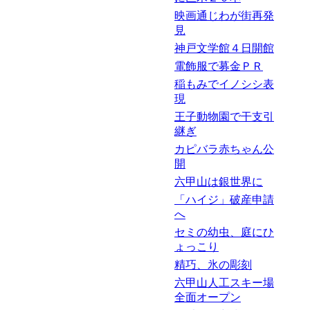
映画通じわが街再発
見
神戸文学館４日開館
電飾服で募金ＰＲ
稲もみでイノシシ表
現
王子動物園で干支引
継ぎ
カピバラ赤ちゃん公
開
六甲山は銀世界に
「ハイジ」破産申請
へ
セミの幼虫、庭にひ
ょっこり
精巧、氷の彫刻
六甲山人工スキー場
全面オープン