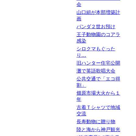
会
山口組が本部増築計
画
パンダ２世お預け
王子動物園のコアラ
感染
シロクマもぐった
り…
旧ハンター住宅公開
灘で英語歌唱大会
公共交通で「エコ得
割」
畑原市場大火から１
年
古着Ｔシャツで地域
交流
長寿動物に贈り物
陸と海から神戸観光