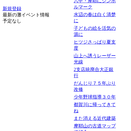
六甲・摩耶にシンボ
ルマーク
新規登録
水辺の春は白く清楚
最新の灘イベント情報
に
予定なし
子どもの絵を活気の
源に
ヒツジさっぱり夏支
度
山上へ誘うレーザー
光線
2支店統廃合大正銀
行
だんじり７５年ぶり
改修
少年野球指導３０年
都賀川に帰ってきて
ね
また消える近代建築
摩耶山の古道マップ