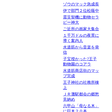
ゾウのマック急成長
伊で部門２位松蔭中
震災契機に動物セラ
ピー神大
ご近所の画家大集合
１千万ドルの夜景に
導く案内人
水道筋から音楽を発
信
子宝授かった?王子
動物園のコアラ
水道筋商店街のマッ
プ完成
王子神社の社務所棟
上
ＪＲ灘駅都会の郷愁
見納め
六甲山「母なる木」
に巨木２０本