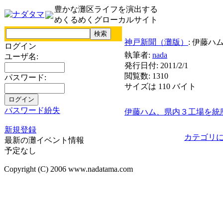
豊かな灘区ライフを演出する
めくるめくグローカルサイト
神戸新聞（灘版）
: 伊藤
ログイン
執筆者:
nada
ユーザ名:
発行日付: 2011/2/1
閲覧数: 1310
パスワード:
サイズは 110 バイト
パスワード紛失
伊藤ハム、県内３工場を統
新規登録
カテゴリ
最新の灘イベント情報
予定なし
Copyright (C) 2006 www.nadatama.com