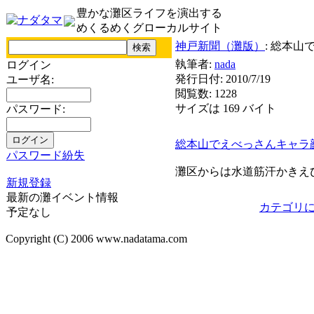
豊かな灘区ライフを演出する
めくるめくグローカルサイト
神戸新聞（灘版）
: 総本
執筆者:
nada
ログイン
発行日付: 2010/7/19
ユーザ名:
閲覧数: 1228
サイズは 169 バイト
パスワード:
総本山でえべっさんキャラ
パスワード紛失
灘区からは水道筋汗かきえ
新規登録
最新の灘イベント情報
カテゴリ
予定なし
Copyright (C) 2006 www.nadatama.com