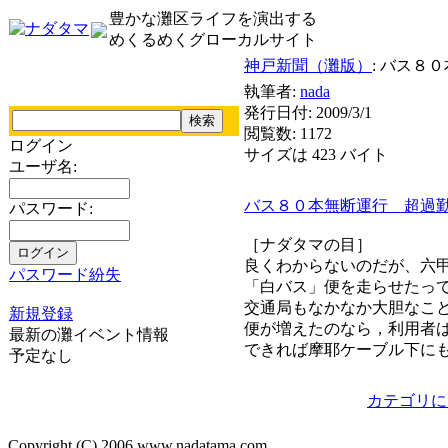
豊かな灘区ライフを演出する
めくるめくグローカルサイト
神戸新聞（灘版）
: バス
執筆者:
nada
発行日付: 2009/3/1
閲覧数: 1172
ログイン
サイズは 423 バイト
ユーザ名:
バス８０本無断運行 超過
パスワード:
［ナダタマの目］
良くわからないのだが、六
パスワード紛失
「白バス」便を走らせたっ
交通局もなかなか大胆なこ
新規登録
便が増えたのなら，利用者
最新の灘イベント情報
できれば摩耶ケーブル下に
予定なし
カテゴリに
Copyright (C) 2006 www.nadatama.com