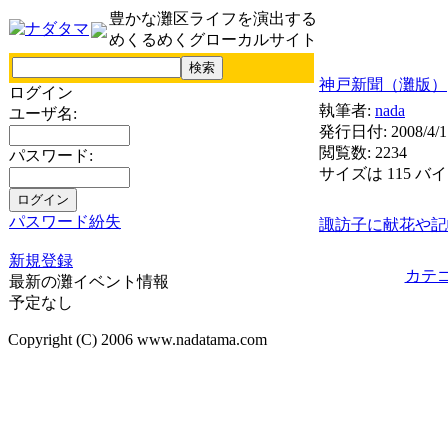
豊かな灘区ライフを演出する
めくるめくグローカルサイト
神戸新聞（灘版）
ログイン
執筆者:
nada
ユーザ名:
発行日付: 2008/4/1
閲覧数: 2234
パスワード:
サイズは 115 バ
パスワード紛失
諏訪子に献花や記
新規登録
カテ
最新の灘イベント情報
予定なし
Copyright (C) 2006 www.nadatama.com