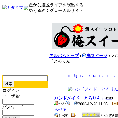
豊かな灘区ライフを演出する
めくるめくグローカルサイト
アルバムトップ
:
洋スイーツ
: 
「とろりん」
[<
前
12
13
14
15
16
17
ログイン
ユーザ名:
ハンドメイド「とろりん」
nada
2006-12-26 11:05
パスワード:
らせる
10891
0
7.86 (投