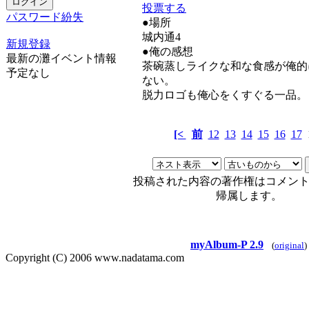
投票する
パスワード紛失
●場所
城内通4
新規登録
●俺の感想
最新の灘イベント情報
茶碗蒸しライクな和な食感が俺的
予定なし
ない。
脱力ロゴも俺心をくすぐる一品。
[<
前
12
13
14
15
16
17
投稿された内容の著作権はコメン
帰属します。
myAlbum-P 2.9
(
original
)
Copyright (C) 2006 www.nadatama.com