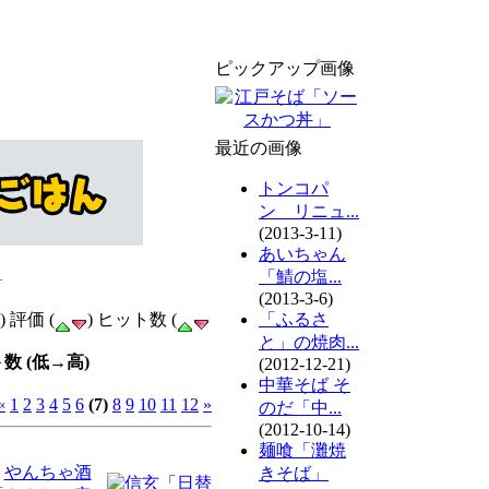
ピックアップ画像
最近の画像
トンコパ
ン リニュ...
(2013-3-11)
あいちゃん
1
「鯖の塩...
(2013-3-6)
) 評価 (
) ヒット数 (
「ふるさ
と」の焼肉...
数 (低→高)
(2012-12-21)
中華そば そ
«
1
2
3
4
5
6
(7)
8
9
10
11
12
»
のだ「中...
(2012-10-14)
麺喰「灘焼
きそば」