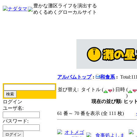
豊かな灘区ライフを演出する
めくるめくグローカルサイト
アルバムトップ
:
和食系
:
Total:11
並び替え: タイトル (
) 日時 (
)
現在の並び順: ヒット
ログイン
ユーザ名:
61 番～ 70 番を表示 (全 111 枚)
パスワード: