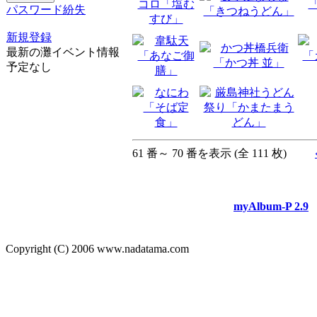
パスワード紛失
新規登録
最新の灘イベント情報
予定なし
61 番～ 70 番を表示 (全 111 枚)
myAlbum-P 2.9
Copyright (C) 2006 www.nadatama.com