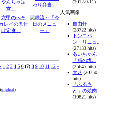
(2012-9-11)
人気画像
自由軒
(28722 hits)
トンコパ
ン リニュ...
(27133 hits)
あいちゃん
「鯖の塩...
«
1
2
3
4
5
6
(7)
8
9
10
11
12
»
(25645 hits)
大八
(20750
hits)
「ふるさ
(
original
)
と」の焼肉...
(19821 hits)