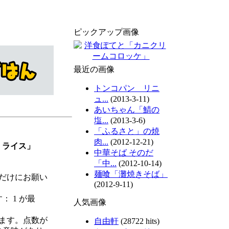
ピックアップ画像
最近の画像
トンコパン リニ
ュ...
(2013-3-11)
あいちゃん「鯖の
塩...
(2013-3-6)
「ふるさと」の焼
肉...
(2012-12-21)
・ライス」
中華そば そのだ
「中...
(2012-10-14)
麺喰「灘焼きそば」
だけにお願い
(2012-9-11)
す： 1 が最
人気画像
ます。点数が
自由軒
(28722 hits)