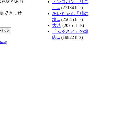
の意味があり
トンコパン リニ
ュ...
(27134 hits)
票できませ
あいちゃん「鯖の
塩...
(25645 hits)
大八
(20751 hits)
「ふるさと」の焼
肉...
(19822 hits)
inal
)