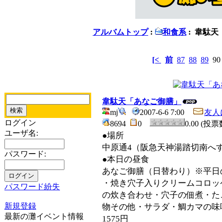
アルバムトップ
:
和食系
: 韋駄
[<
前
87
88
89
9
韋駄天「あなご御膳」
mj
2007-6-6 7:00
友人
ログイン
8694
0
0.00 (投票
ユーザ名:
●場所
中原通4（阪急天神湯踏切南へ
パスワード:
●本日の昼食
あなご御膳（日替わり）※平日
・焼き穴子入りクリームコロッ
パスワード紛失
の炊き合わせ・穴子の佃煮・た
新規登録
物その他・サラダ・鯛カマの味
最新の灘イベント情報
1575円