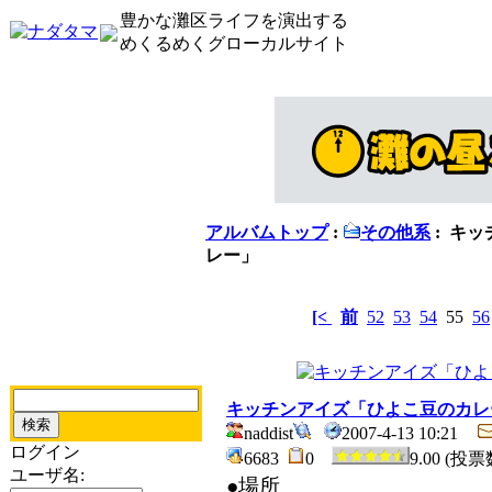
豊かな灘区ライフを演出する
めくるめくグローカルサイト
アルバムトップ
:
その他系
: キ
レー」
[<
前
52
53
54
55
56
キッチンアイズ「ひよこ豆のカレ
naddist
2007-4-13 10:21
ログイン
6683
0
9.00 (投票
ユーザ名:
●場所