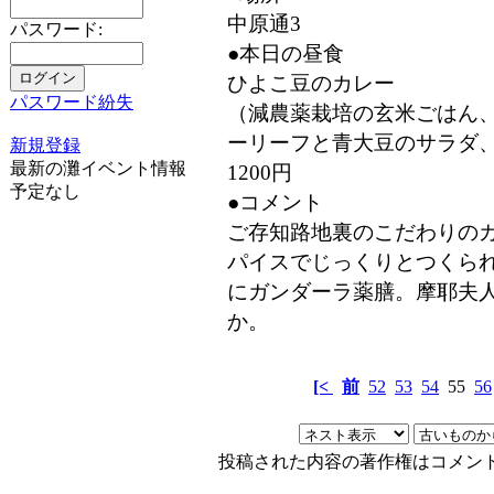
中原通3
パスワード:
●本日の昼食
ひよこ豆のカレー
パスワード紛失
（減農薬栽培の玄米ごはん
ーリーフと青大豆のサラダ
新規登録
最新の灘イベント情報
1200円
予定なし
●コメント
ご存知路地裏のこだわりのカ
パイスでじっくりとつくら
にガンダーラ薬膳。摩耶夫
か。
[<
前
52
53
54
55
56
投稿された内容の著作権はコメン