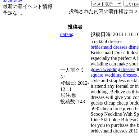
最新の灘イベント情報
投稿された内容の著作権はコメ
予定なし
投稿者
dafeng
投稿日時:
2013-1-16 1
cocktail dresses
bridesmaid dresses
disne
Bridesmaid Dress It desi
especially the perfect A 
waistline can make your
gown wedding dresses
It
一人前クミ
square wedding dresses
,
ン
style and strapless neck
登録日:
2012-
it attend any formal or i
12-11
wedding. Believe us this
居住地:
dresses will give you co
投稿数:
143
guests cheap cheap brid
5935cheap lime green br
Scoop Neckline With Spa
Line Skirt blue Bridesm
for you to purchase the 
bridesmaid dresses 2011