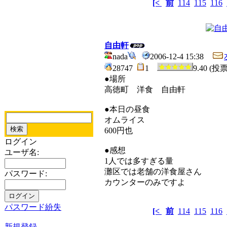
[<
前
114
115
116
自由軒
nada
2006-12-4 15:38
28747
1
9.40 (投
●場所
高徳町 洋食 自由軒
●本日の昼食
オムライス
600円也
ログイン
●感想
ユーザ名:
1人では多すぎる量
灘区では老舗の洋食屋さん
パスワード:
カウンターのみですよ
パスワード紛失
[<
前
114
115
116
新規登録