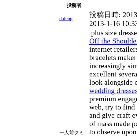
投稿者
投稿日時:
2013
dafeng
2013-1-16 10:3
plus size dresse
Off the Shoulde
internet retaile
bracelets makers,
increasingly sim
excellent severa
look alongside 
wedding dresse
premium engage
web, try to fin
and give craft e
of mass made po
to observe upon
一人前クミ