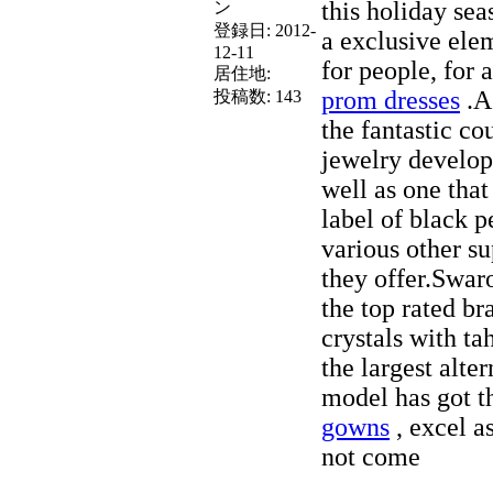
this holiday sea
ン
登録日:
2012-
a exclusive ele
12-11
for people, for 
居住地:
prom dresses
.A 
投稿数:
143
the fantastic c
jewelry develope
well as one tha
label of black p
various other s
they offer.Swar
the top rated b
crystals with ta
the largest alte
model has got th
gowns
, excel a
not come