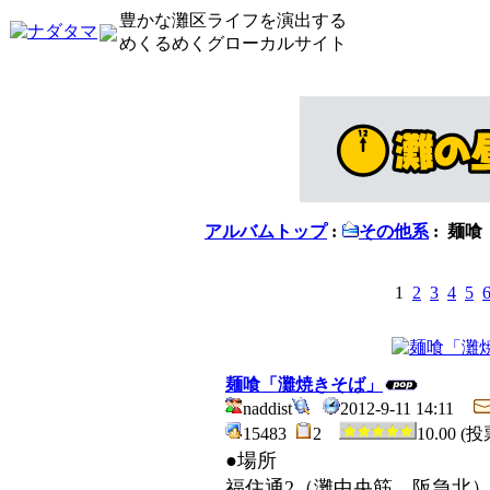
豊かな灘区ライフを演出する
めくるめくグローカルサイト
アルバムトップ
:
その他系
: 麺
1
2
3
4
5
麺喰「灘焼きそば」
naddist
2012-9-11 14:11
15483
2
10.00 (
●場所
福住通2（灘中央筋、阪急北