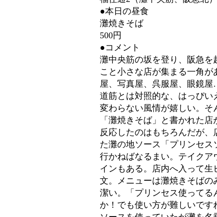
●本日の昼食
灘焼きそば
500円
●コメント
灘中央筋の坂を登り、阪急を
こと小さな店が集まる一角が
屋、写真屋、呉服屋、眼鏡屋
道筋とは対照的な、はっぴい
変わらない風情が嬉しい。そ
「灘焼きそば」と書かれた店
反応したのはもちろんだが、
た灘の地ソース「プリンセス
行かねばなるまい。テイクア
インもある。店内へ入って生
文。メニューは灘焼きそばの
潔い。「プリンセス使ってる
か！でも使い方が難しいです