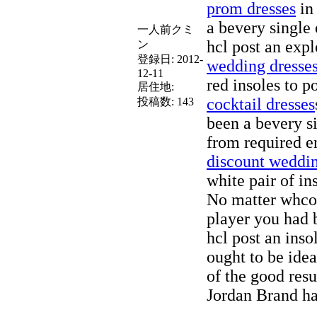
prom dresses
in
a bevery single
一人前クミ
hcl post an exp
ン
登録日:
2012-
wedding dresse
12-11
red insoles to p
居住地:
cocktail dresses
投稿数:
143
been a bevery s
from required e
discount weddin
white pair of in
No matter whco
player you had 
hcl post an ins
ought to be ide
of the good resu
Jordan Brand ha