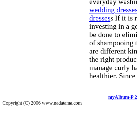
everyday wash
wedding dresse
dresses
s If it is
investing in a 
be done to elimi
of shampooing t
are different ki
the right produc
manage curly ha
healthier. Since
myAlbum-P 2
Copyright (C) 2006 www.nadatama.com