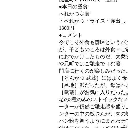
●本日の昼食
へれかつ定食
・へれかつ・ライス・赤出し
1300円
●コメント
今でこそ外食も灘区というパ
が、子どものころは外食＝ご
におでかけしたものだ。大衆
や元町ではご馳走で［む蔵］
門店に行くのが楽しみだった
［とんかつ 武蔵］にはよく
［呂地］派だったが、母はヘ
［武蔵］がお気に入りだった
老の3種のみのストイックな
ーターが俄然ご馳走感を盛り
ンターの中の板さんが、肉の
パン粉を舞うようにまとわせ