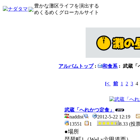
豊かな灘区ライフを演出する
めくるめくグローカルサイト
アルバムトップ
:
和食系
: 武蔵
[<
前
1
2
3
武蔵「へれかつ定食」
naddist
2012-5-22 12:19
13551
1
8.33 (投
●場所
琵琶町1（WeLv六甲道西）