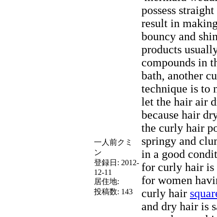
possess straight
result in making
bouncy and shin
products usuall
compounds in th
bath, another cu
technique is to 
let the hair air 
because hair dr
the curly hair 
springy and clu
一人前クミ
in a good condit
ン
登録日:
2012-
for curly hair i
12-11
for women havin
居住地:
curly hair
squar
投稿数:
143
and dry hair is 