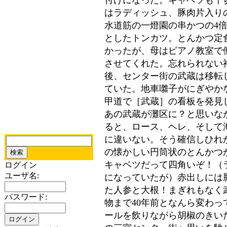
付けになった。キャベツも千
はラディッシュ、豚肉片入り
水道筋の一燈園の串かつの4
としたトンカツ。とんかつ定
かったが、母はピアノ教室で
させてくれた。忘れられない
後、センター街の武蔵は移転
ていた。地車囃子がにぎやか
甲道で［武蔵］の看板を発見
あの武蔵が灘区に？と思いな
ると、ロース、ヘレ、そして
に違いない。そう確信しひれ
の懐かしい円筒状のとんかつ
キャベツだって四角いぞ！（
ログイン
ユーザ名:
になっていたが）赤出しには
た人参と大根！まぎれもなく
パスワード:
物まで40年前となんら変わ
ールを飲りながら胡椒のきい