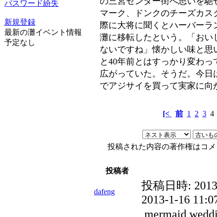
の三宮センター街へ思いを馳
パスワード紛失
マーク、ドンクのチーズカス
新規登録
際に大将に聞くとハーバーラ
最新の灘イベント情報
灘に移転したという。「おい
予定なし
ないですね」懐かしい味と思
と40年前とはすっかり変わ
広がっていた。そうだ。今日
でアジサイを買って実家に向
[<
前
1
2
3
投稿された内容の著作権はコメ
投稿者
投稿日時:
2013
dafeng
2013-1-16 11:0
mermaid weddi