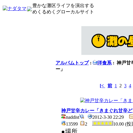
豊かな灘区ライフを演出する
めくるめくグローカルサイト
アルバムトップ
:
洋食系
: 神戸
ー」
[<
前
1
2
3
4
神戸甘辛カレー「きまぐれ甘辛ど
naddist
2012-3-30 22:29
13599
2
10.00 (
●場所