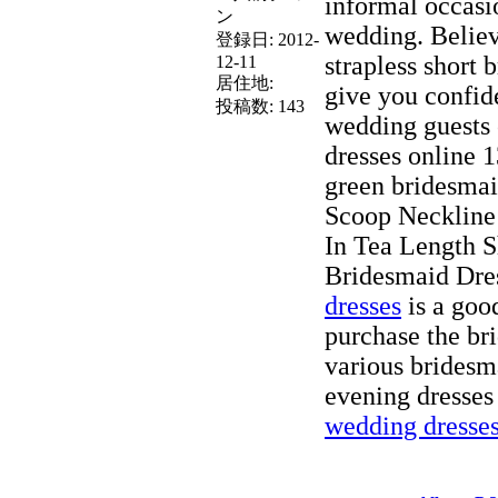
informal occasio
ン
wedding. Believ
登録日:
2012-
strapless short 
12-11
居住地:
give you confid
投稿数:
143
wedding guests
dresses online 
green bridesmai
Scoop Neckline 
In Tea Length S
Bridesmaid Dre
dresses
is a goo
purchase the br
various bridesm
evening dresses
wedding dresse