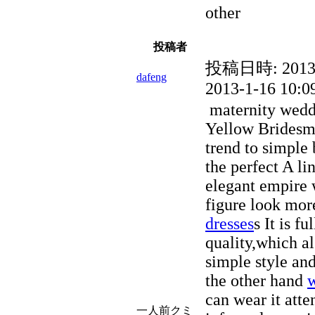
other
投稿者
投稿日時:
2013
dafeng
2013-1-16 10:0
maternity wedd
Yellow Bridesma
trend to simple 
the perfect A li
elegant empire 
figure look mor
dresses
s It is f
quality,which a
simple style and
the other hand
w
can wear it atte
一人前クミ