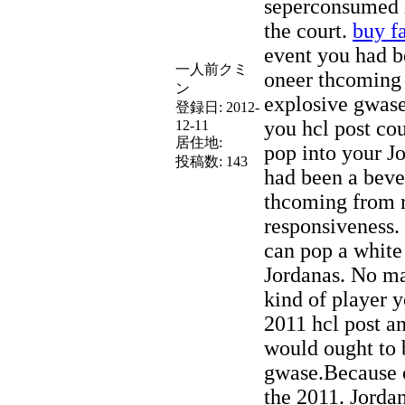
seperconsumed i
the court.
buy f
event you had b
一人前クミ
oneer thcoming 
ン
explosive gwas
登録日:
2012-
you hcl post cou
12-11
居住地:
pop into your Jo
投稿数:
143
had been a beve
thcoming from 
responsiveness.
can pop a white 
Jordanas. No m
kind of player 
2011 hcl post a
would ought to b
gwase.Because o
the 2011. Jorda