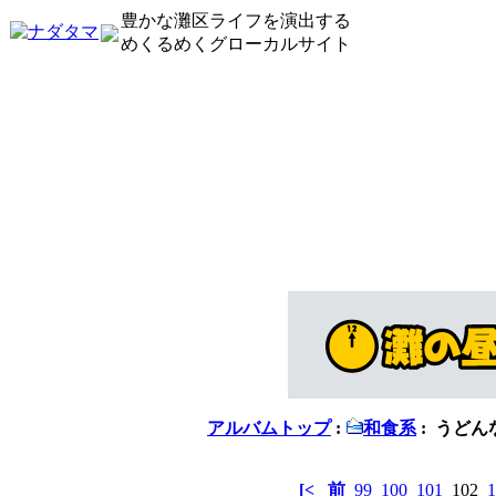
豊かな灘区ライフを演出する
めくるめくグローカルサイト
アルバムトップ
:
和食系
: うど
[<
前
99
100
101
102
1