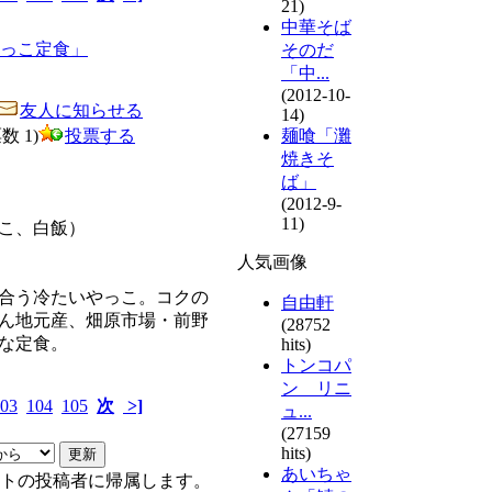
21)
中華そば
そのだ
「中...
(2012-10-
友人に知らせる
14)
票数 1)
投票する
麺喰「灘
焼きそ
ば」
(2012-9-
11)
こ、白飯）
人気画像
合う冷たいやっこ。コクの
自由軒
ん地元産、畑原市場・前野
(28752
な定食。
hits)
トンコパ
ン リニ
03
104
105
次
>]
ュ...
(27159
hits)
あいちゃ
トの投稿者に帰属します。