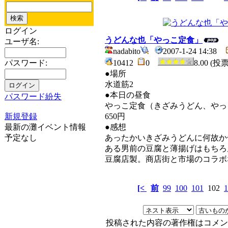
ログイン
うどんな也「やっこ定食」
ユーザ名:
nadabito
2007-1-24 14:38
パスワード:
10412
0
8.00 (投
●場所
水道筋2
●本日の昼食
パスワード紛失
やっこ定食（きざみうどん、やっ
新規登録
650円
最新の灘イベント情報
●感想
予定なし
あったかいきざみうどんに何故か
ある男前の豆腐と薄揚げはもちろ
豆腐店製。商店街と市場のコラボ
[<
前
99
100
101
102
1
投稿された内容の著作権はコメン