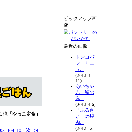
ピックアップ画
像
最近の画像
トンコパ
ン リニ
ュ...
(2013-3-
11)
あいちゃ
ん「鯖の
塩...
(2013-3-6)
「ふるさ
んな也「やっこ定食」
と」の焼
肉...
(2012-12-
03
104
105
次
>]