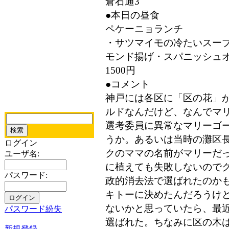
倉石通3
●本日の昼食
ペケーニョランチ
・サツマイモの冷たいスー
モンド揚げ・スパニッシュ
1500円
●コメント
神戸には各区に「区の花」
ルドなんだけど、なんでマ
選考委員に異常なマリーゴ
うか。あるいは当時の灘区
ログイン
クのママの名前がマリーだ
ユーザ名:
に植えても失敗しないので
パスワード:
政的消去法で選ばれたのか
キトーに決めたんだろうけ
ないかと思っていたら、最
パスワード紛失
選ばれた。ちなみに区の木
新規登録