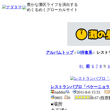
豊かな灘区ライフを演出する
めくるめくグローカルサイト
アルバムトップ
:
洋食系
: レス
[<
前
6
7
8
9
1
レストランパブロ「ペケーニョラ
naddist
2011-8-6 15:33
9865
0
8.67 (投票
●場所