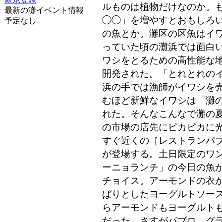
ルものは植物だけなのか。
最新の灘イベント情報
◯◯」を増やすとおもしろ
予定なし
の魚とか。灘区の区魚はイ
っていた頃の灘浜では面白
ワシをとるための高性能な
開発された。「とれとれの
浜の手では漁師がイワシを
むほど新鮮なイワシは「灘
れた。そんなこんなで灘の
の市場の店先にピカピカに
すぐ近くの［レストランパ
が登場する。土日限定のワ
ーニョランチ」の今日の魚
チョイス。アーモンドの衣
ぱりとしたヨーグルトソー
らアーモンドもヨーグルト
だった。さすがパブロ、グ