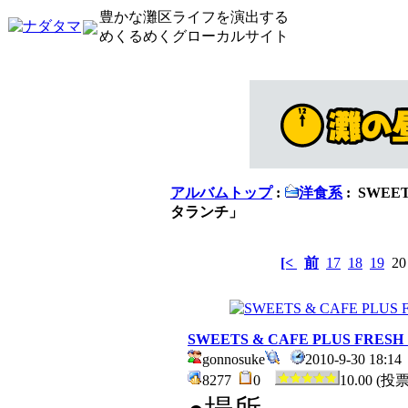
豊かな灘区ライフを演出する
めくるめくグローカルサイト
アルバムトップ
:
洋食系
: SWEET
タランチ」
[<
前
17
18
19
2
SWEETS & CAFE PLUS FR
gonnosuke
2010-9-30 18:
8277
0
10.00 (投