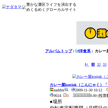
豊かな灘区ライフを演出する
めくるめくグローカルサイト
アルバムトップ
:
洋食系
: カレー
[<
前
32
33
カレー屋konjak（こんにゃく）
naddist
2009-11-30 16:12
9024
1
0.00 (投票
●場所