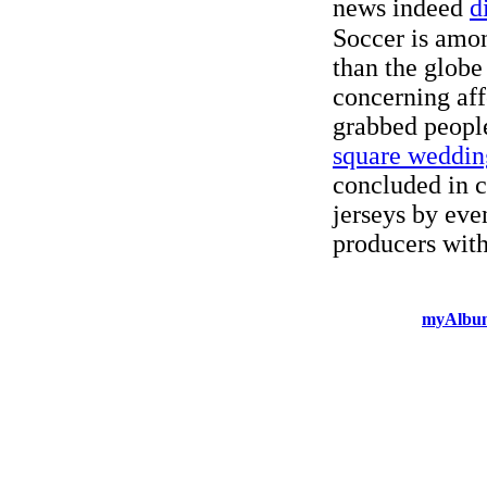
news indeed
d
Soccer is amon
than the globe 
concerning aff
grabbed people
square weddin
concluded in c
jerseys by ev
producers wit
myAlbum