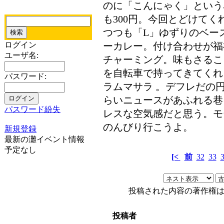
のに「こんにゃく」という
も300円。今回とどけて
つつも「L」ゆずりのベー
ログイン
ーカレー。付け合わせが福
ユーザ名:
チャーミング。味もさるこ
を自転車で持ってきてくれ
パスワード:
ラムマサラ 。デフレだの
らいニュースがあふれる巷
パスワード紛失
レスな空気感だと思う。モ
のんびり行こうよ。
新規登録
最新の灘イベント情報
予定なし
[<
前
32
33
投稿された内容の著作権
投稿者