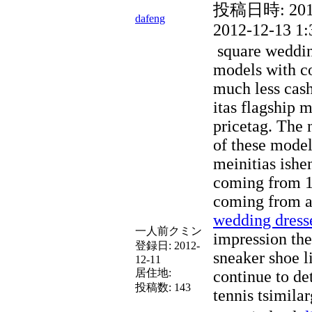
投稿日時:
201
dafeng
2012-12-13 1:
square weddin
models with c
much less cash
itas flagship 
pricetag. The 
of these mode
meinitias ishen
coming from 12
coming from a
wedding dress
一人前クミン
impression th
登録日:
2012-
sneaker shoe 
12-11
居住地:
continue to de
投稿数:
143
tennis tsimilar