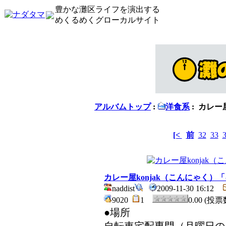
豊かな灘区ライフを演出する
めくるめくグローカルサイト
アルバムトップ
:
洋食系
: カレー
[<
前
32
33
カレー屋konjak（こんにゃく）
naddist
2009-11-30 16:12
9020
1
0.00 (投票
●場所