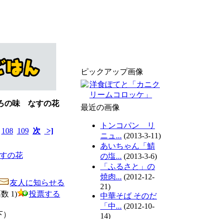
ピックアップ画像
くろの味 なすの花
最近の画像
トンコパン リ
108
109
次
>]
ニュ...
(2013-3-11)
あいちゃん「鯖
の塩...
(2013-3-6)
「ふるさと」の
焼肉...
(2012-12-
友人に知らせる
21)
票数 1)
投票する
中華そば そのだ
「中...
(2012-10-
下）
14)