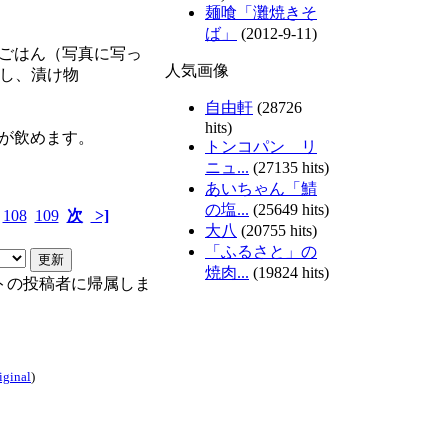
麺喰「灘焼きそ
ば」
(2012-9-11)
ごはん（写真に写っ
人気画像
たし、漬け物
自由軒
(28726
hits)
が飲めます。
トンコパン リ
ニュ...
(27135 hits)
あいちゃん「鯖
の塩...
(25649 hits)
108
109
次
>]
大八
(20755 hits)
「ふるさと」の
焼肉...
(19824 hits)
トの投稿者に帰属しま
iginal
)