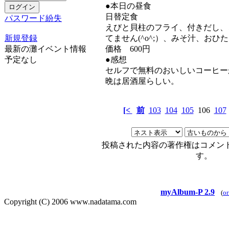
●本日の昼食
日替定食
パスワード紛失
えびと貝柱のフライ、付きだし、
新規登録
てません(^o^;）、みそ汁、おひ
最新の灘イベント情報
価格 600円
予定なし
●感想
セルフで無料のおいしいコーヒー
晩は居酒屋らしい。
[<
前
103
104
105
106
107
投稿された内容の著作権はコメン
す。
myAlbum-P 2.9
(
or
Copyright (C) 2006 www.nadatama.com