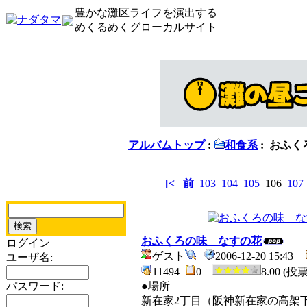
豊かな灘区ライフを演出する
めくるめくグローカルサイト
アルバムトップ
:
和食系
: おふ
[<
前
103
104
105
106
107
おふくろの味 なすの花
ログイン
ゲスト
2006-12-20 15:43
ユーザ名:
11494
0
8.00 (投
パスワード:
●場所
新在家2丁目（阪神新在家の高架