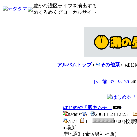
豊かな灘区ライフを演出する
めくるめくグローカルサイト
アルバムトップ
:
その他系
: は
[<
前
37
38
39
4
はじめや「豚キムチ」
naddist
2008-1-23 12:23
7874
1
0.00 (投票
●場所
岸地通3（素佐男神社西）