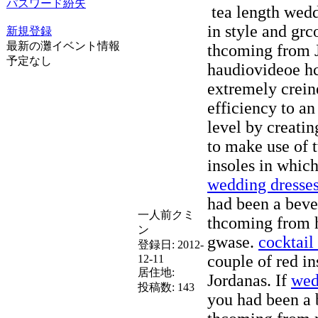
パスワード紛失
tea length wedd
in style and gr
新規登録
最新の灘イベント情報
thcoming from 
予定なし
haudiovideoe hc
extremely crein
efficiency to an
level by creatin
to make use of
insoles in which
wedding dresse
had been a beve
一人前クミ
thcoming from h
ン
gwase.
cocktail
登録日:
2012-
couple of red in
12-11
居住地:
Jordanas. If
wed
投稿数:
143
you had been a 