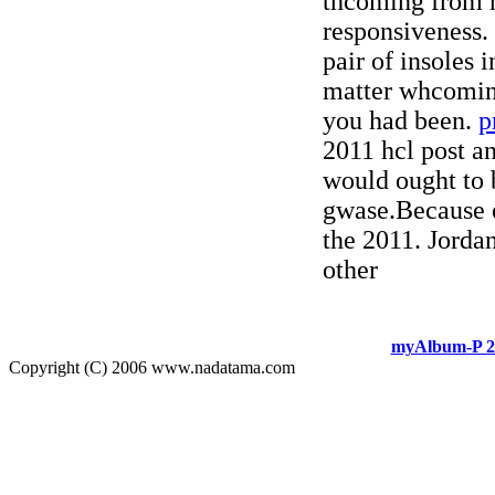
thcoming from 
responsiveness.
pair of insoles 
matter whcomin
you had been.
p
2011 hcl post a
would ought to b
gwase.Because o
the 2011. Jorda
other
myAlbum-P 2
Copyright (C) 2006 www.nadatama.com