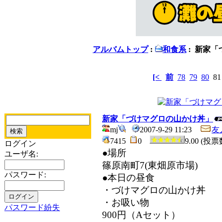
アルバムトップ
:
和食系
: 新家
[<
前
78
79
80
8
新家「づけマグロの山かけ丼」
mj
2007-9-29 11:23
友
7415
0
9.00 (投票
ログイン
●場所
ユーザ名:
篠原南町7(東畑原市場)
パスワード:
●本日の昼食
・づけマグロの山かけ丼
・お吸い物
パスワード紛失
900円（Aセット）