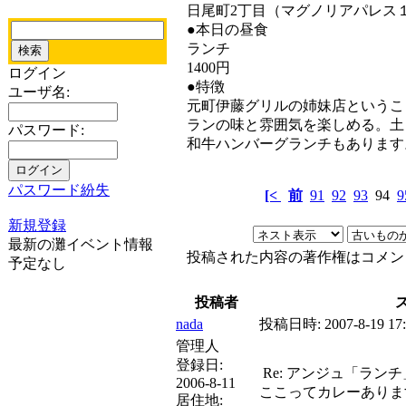
日尾町2丁目（マグノリアパレス
●本日の昼食
ランチ
1400円
ログイン
●特徴
ユーザ名:
元町伊藤グリルの姉妹店というこ
ランの味と雰囲気を楽しめる。土
パスワード:
和牛ハンバーグランチもあります
パスワード紛失
[<
前
91
92
93
94
9
新規登録
最新の灘イベント情報
投稿された内容の著作権はコメン
予定なし
投稿者
nada
投稿日時:
2007-8-19 1
管理人
登録日:
Re: アンジュ「ランチ
2006-8-11
ここってカレーありま
居住地: