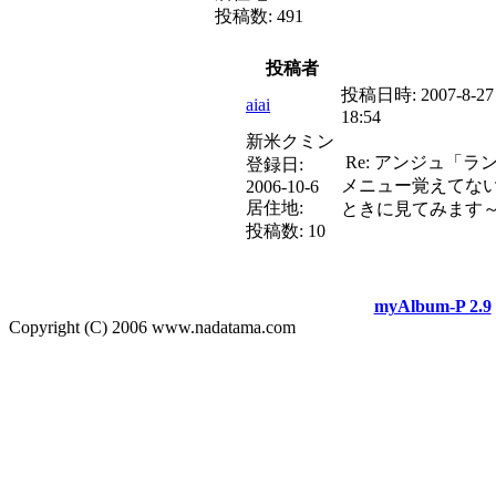
投稿数:
491
投稿者
投稿日時:
2007-8-27
aiai
18:54
新米クミン
Re: アンジュ「ラ
登録日:
メニュー覚えてな
2006-10-6
居住地:
ときに見てみます
投稿数:
10
myAlbum-P 2.9
Copyright (C) 2006 www.nadatama.com