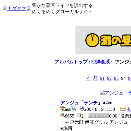
豊かな灘区ライフを演出する
めくるめくグローカルサイト
アルバムトップ
:
洋食系
: アン
[<
前
91
92
93
94
9
アンジュ「ランチ」
aiai
2007-8-19 11:38
8655
2
0.00 (投票
「神戸元町 伊藤グリル アンジュ
●場所