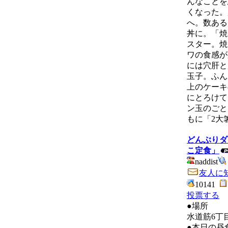
んなことを
くなった。
へ。数ある
丼に。「焼
スター。焼
ワの食感が
には穴肝と
玉子。ふん
上のケーキ
にとろけて
ン玉のごと
もに「2大
どんぶりダ
こ定食」
naddist
友人に
10141
投票する
●場所
水道筋6丁
●本日の昼