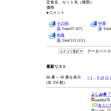
定食名、セット名（種類）
価格
●コメント
その他
中華
系
Total:67 (67)
系
Total
和食
系
Total:111 (111)
データベース
最新リスト
86 番～ 90 番を表示
«
1
...
9
10
11
(全 356 枚)
よしみ亭「
naddist
友人に