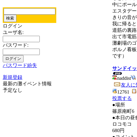
中にポール
エスタデー
きりの音が
我に帰ると
ログイン
道筋の裏路
ユーザ名:
出て市電筋
灘劇場のゴ
パスワード:
ポルノ看板
です）
パスワード紛失
サンドイッ
新規登録
naddist
最新の灘イベント情報
友人に
予定なし
12761
投票する
●場所
篠原南町6
●本日の昼
ロコモコ
680円
●コメント