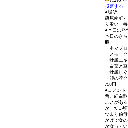
11296
投票する
●場所
篠原南町7
り沿い・毎
●本日の昼
本日のきら
膳」
・本マグロ
・スモーク
・牡蠣エキ
・白菜と豆
・牡蠣しぐ
・卯の花ク
750円
●コメント
昔、紅白歌
ことがある
か。幼い頃
つまり伯母
かげで女の
が女ってい