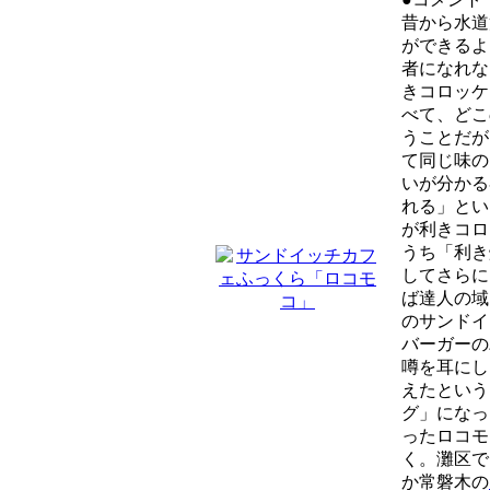
昔から水道
ができるよ
者になれな
きコロッケ
べて、どこ
うことだが
て同じ味の
いが分かる
れる」とい
が利きコロ
うち「利き
してさらに
ば達人の域
のサンドイ
バーガーの
噂を耳にし
えたという
グ」になっ
ったロコモ
く。灘区で
か常磐木の