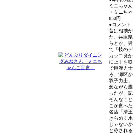
ミニちゃん
・ミニちゃ
850円
●コメント
昔は相撲が
た。兵庫県
らとか、男
て「技のデ
カッコ良か
に上手を取
で巨漢力士
ろ、灘区か
双子力士、
念ながら灘
ったが、記
そんなこと
こが食べた
名店「清王
きらめく水
じゃないか
と称される