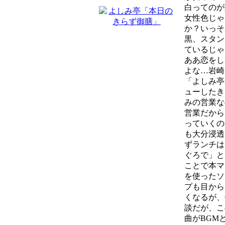
白ってのが
女性色じゃ
か？いっそ
黒、スタン
ているじゃ
ああ恋をし
よな…岩崎
「よしみ亭
ューしたき
みの営業な
営業だから
っていくの
も大分浸透
ずランチは
ぐろで」と
ことで本マ
を使ったソ
プも目から
くなるが、
談だが、こ
曲がBGM