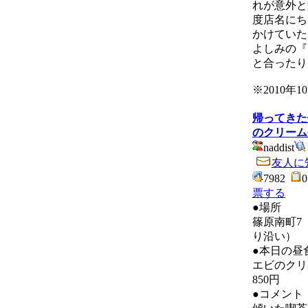
れが意外と
度店名にち
かけていた
よしみの『
と合ったり
※2010年
帰ってきた
のクリーム
naddist
友人に
7982
票する
●場所
篠原南町7
り沿い）
●本日の昼
エビのクリ
850円
●コメント