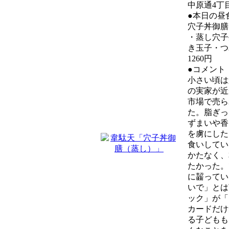
中原通4丁
●本日の昼
穴子丼御膳
・蒸し穴子
き玉子・つ
1260円
●コメント
小さい頃は
の実家が近
市場で売ら
た。脂ぎっ
ずまいや香
を虜にした
食いしてい
かたなく、
たかった。
に齧ってい
いで」とは
ック」が「
カードだけ
る子どもも