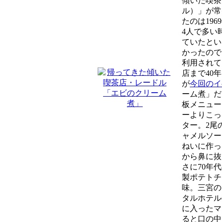
傾いた喫茶
ル）」が常
たのは19
4人で多い
ていたとい
かったので
利用されて
店まで40
が
今回のイ
ーム煮」だ
板メニュー
ーよりこっ
ター。2尾
ャメルソー
ねいに作っ
から鼻に抜
さに70年
製ポテトチ
味。三宮の
タルホテル
に入ったマ
ると口の中