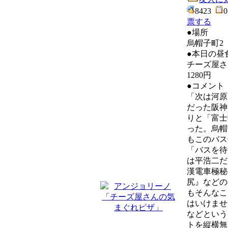
8423
票する
●場所
烏帽子町2
●本日の昼
チーズ屋さ
1280円
●コメント
「次は河原
だった阪神
りと「富士
った。烏帽
もこのバス
「バスを待
は平浩二だ
漢電車極秘
尻』などの
もそんなこ
はいけませ
などという
トを縦横無