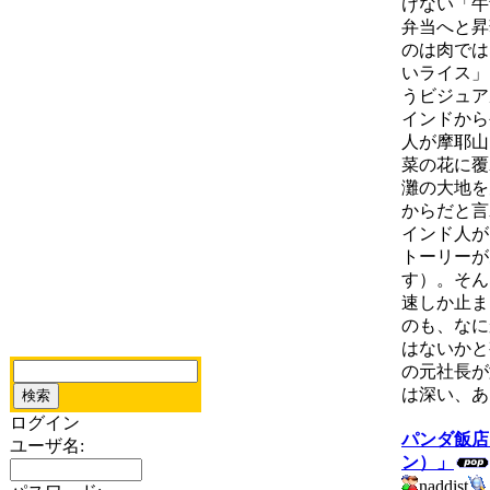
けない「牛
弁当へと昇
のは肉では
いライス」
うビジュア
インドから
人が摩耶山
菜の花に覆
灘の大地を
からだと言
インド人が
トーリーが
す）。そん
速しか止ま
のも、なに
はないかと
の元社長が
は深い、あ
ログイン
パンダ飯店
ユーザ名:
ン）」
naddist