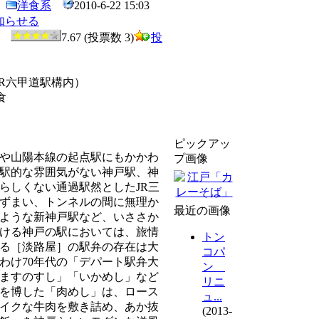
洋食系
2010-6-22 15:03
知らせる
0
7.67 (投票数 3)
投
JR六甲道駅構内）
食
ピックアッ
や山陽本線の起点駅にもかかわ
プ画像
駅的な雰囲気がない神戸駅、神
らしくない通過駅然としたJR三
ずまい、トンネルの間に無理か
最近の画像
ような新神戸駅など、いささか
ける神戸の駅においては、旅情
トン
る［淡路屋］の駅弁の存在は大
コパ
わけ70年代の「デパート駅弁大
ン
ますのすし」「いかめし」など
リニ
を博した「肉めし」は、ロース
ュ...
イクな牛肉を敷き詰め、あか抜
(2013-