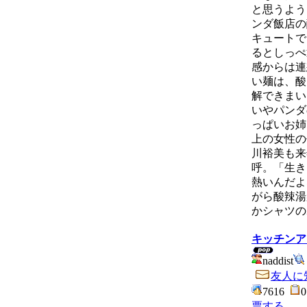
と思うよう
ンダ飯店の
キュートで
るとしっぺ
感からは連
い麺は、酸
解できまい
いやパンダ
っぱいお姉
上の女性の
川裕美も来
呼。「生き
熱いんだよ
がら酸辣湯
かシャツの
キッチンア
naddist
友人に
7616
票する