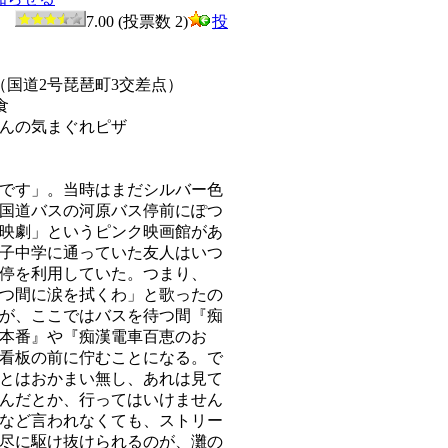
0
7.00 (投票数 2)
投
（国道2号琵琶町3交差点）
食
んの気まぐれピザ
です」。当時はまだシルバー色
国道バスの河原バス停前にぽつ
映劇」というピンク映画館があ
子中学に通っていた友人はいつ
停を利用していた。つまり、
つ間に涙を拭くわ」と歌ったの
が、ここではバスを待つ間『痴
本番』や『痴漢電車百恵のお
看板の前に佇むことになる。で
とはおかまい無し、あれは見て
んだとか、行ってはいけません
など言われなくても、ストリー
尽に駆け抜けられるのが、灘の