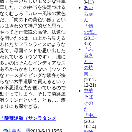
飯」を神戸らしいモダンな洋風
3-11)
華した。この弁当を決定づける
あい
なくむしろ「カレー風味の黄色
ちゃ
だ。「肉の下の黄色い飯」とい
ん
ルはきわめて神戸的だと思う。
「鯖
やってきた伝説の高僧、法道仙
の塩...
を開いたのは、山上から見える
(2013-
3-6)
われたサフランライスのような
「ふ
見て、母国インドを思い出した
るさ
われている（ウソです）。灘に
と」
多いのはそんなインディアなス
の焼
あるからかもしれない（ウソで
肉...
なアースダイビングな駅弁が快
(2012-
らない六甲道駅で買えるという
12-21)
か不思議な力が働いているので
中華
勘ぐってしまう。そして淡路屋
そば
灘クミンだということも…。灘
その
まりにも深すぎる。
だ
「中...
「酸辣湯麺（サンラタンメ
(2012-
10-14)
中華系
2010-6-13 15:56