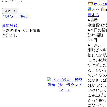
パスワード:
友人に
7977
票する
パスワード紛失
●場所
水道筋5(水
新規登録
●本日の昼
最新の灘イベント情報
酸辣湯麺
予定なし
800円
●コメント
東映ピンキ
換した多岐
っぱい経験
つはずした
る」という
でシャツの
のかさっぱ
分かってし
いやむしろ
こみ上げる
だった酸っ
になった。