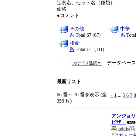
定食名、セット名（種類）
価格
●コメント
その他
中華
系
Total:67 (67)
系
Total
和食
系
Total:111 (111)
データベース
最新リスト
66 番～ 70 番を表示 (全
«
1
...
5
6
7
8
356 枚)
アンジョリ
ピザ」
naddist
友人に