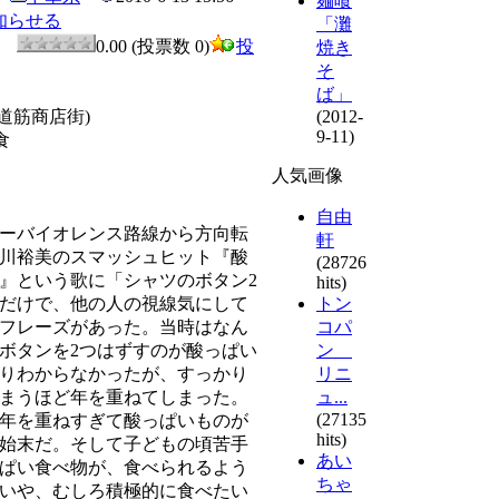
麺喰
知らせる
「灘
0
0.00 (投票数 0)
投
焼き
そ
ば」
道筋商店街)
(2012-
9-11)
食
人気画像
自由
ーバイオレンス路線から方向転
軒
川裕美のスマッシュヒット『酸
(28726
』という歌に「シャツのボタン2
hits)
だけで、他の人の視線気にして
トン
フレーズがあった。当時はなん
コパ
ボタンを2つはずすのが酸っぱい
ン
りわからなかったが、すっかり
リニ
まうほど年を重ねてしまった。
ュ...
(27135
年を重ねすぎて酸っぱいものが
hits)
始末だ。そして子どもの頃苦手
あい
ぱい食べ物が、食べられるよう
ちゃ
いや、むしろ積極的に食べたい