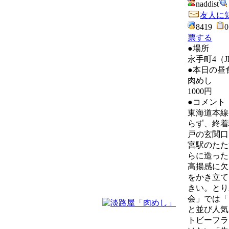
naddist
友人に
8419
票する
●場所
永手町4（
●本日の昼
肉めし
1000円
●コメント
東海道本線
らず、終着
戸の玄関口
宮駅のたた
らに造った
高揚感に欠
をかき立て
きい。とり
会」では「
と並び人気
トビーフラ