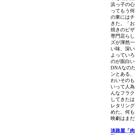
浜っ子の心
ってもう何
の東にはチ
きた。「お
焼きのピザ
専門店らし
ズが渾然一
い味、深い
よっていろ
のが面白い
DNAなの
ンとある、
わいそのも
いって人為
んなフラク
してきたは
レタリング
めた。何も
映劇はまだ
淡路屋「肉