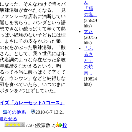
ん
になった。そんなわけで時々パ
「鯖
酸辣湯麺が食べたくなる。一見
の塩...
ファンシーな店名に油断してい
(25649
返しを食らう。パンダという語
hits)
想できない酸っぱくて辛くて熱
大八
っぱい経験のない子どもには理
(20755
。まさに羊の皮をかぶった狼、
hits)
の皮をかぶった酸辣湯麺。「酸
「ふ
さん」として、我々世代には年
るさ
代名詞のような存在だった多岐
と」
年還暦をむかえるという、嗚
の焼
るって本当に酸っぱくて辛くて
肉...
な、ウンウン」などと納得しな
(19824
hits)
麺を食べていたら、いつのまに
ボタンを2つはずしていた。
イズ「カレーセットAコース」
その他系
2010-6-7 13:21
知らせる
0
7.50 (投票数 2)
投