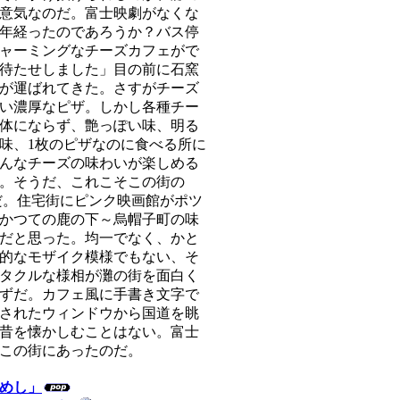
意気なのだ。富士映劇がなくな
年経ったのであろうか？バス停
ャーミングなチーズカフェがで
待たせしました」目の前に石窯
が運ばれてきた。さすがチーズ
い濃厚なピザ。しかし各種チー
体にならず、艶っぽい味、明る
味、1枚のピザなのに食べる所に
んなチーズの味わいが楽しめる
。そうだ、これこそこの街の
だ。住宅街にピンク映画館がポツ
かつての鹿の下～烏帽子町の味
だと思った。均一でなく、かと
的なモザイク模様でもない、そ
タクルな様相が灘の街を面白く
ずだ。カフェ風に手書き文字で
されたウィンドウから国道を眺
昔を懐かしむことはない。富士
この街にあったのだ。
めし」