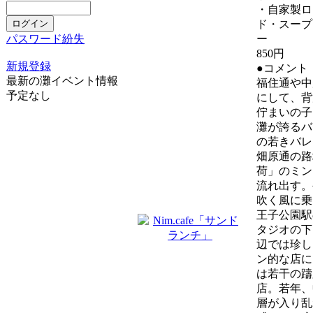
・自家製ロ
ド・スープ
ー
パスワード紛失
850円
新規登録
●コメント
最新の灘イベント情報
福住通や中
予定なし
にして、背
佇まいの子
灘が誇るバ
の若きバレ
畑原通の路
荷」のミン
流れ出す。
吹く風に乗
王子公園駅
タジオの下
辺では珍し
ン的な店に
は若干の躊
店。若年、
層が入り乱