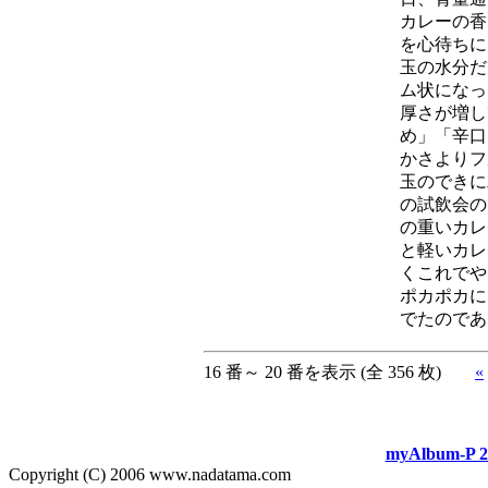
カレーの香
を心待ちに
玉の水分だ
ム状になっ
厚さが増し
め」「辛口
かさよりフ
玉のできに
の試飲会の
の重いカレ
と軽いカレ
くこれでや
ポカポカに
でたのであ
16 番～ 20 番を表示 (全 356 枚)
«
myAlbum-P 2
Copyright (C) 2006 www.nadatama.com