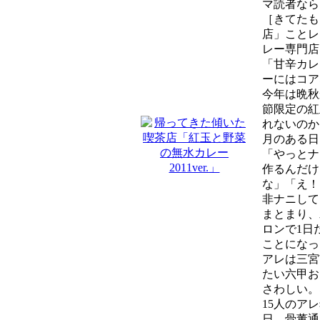
マ読者なら
［きてたも
店」ことレ
レー専門店
「甘辛カレ
ーにはコア
今年は晩秋
節限定の紅
れないのか
月のある日
「やっとナ
作るんだけ
な」「え！
非ナニして
まとまり、
ロンで1日
ことになっ
アレは三宮
たい六甲お
さわしい。
15人のア
日、骨董通