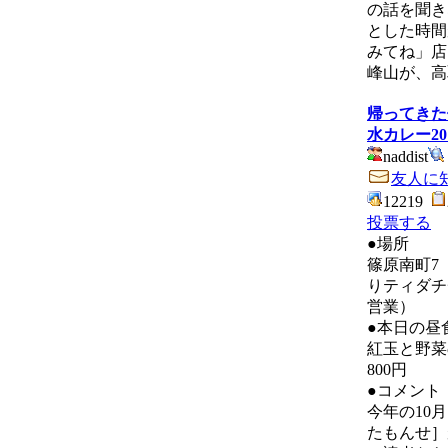
の話を聞き
とした時間
みてね」店
峰山が、高
帰ってきた
水カレー201
naddist
友人に
12219
投票する
●場所
篠原南町7
りティダチチ
営業）
●本日の昼
紅玉と野菜の
800円
●コメント
今年の10
たもんせ］