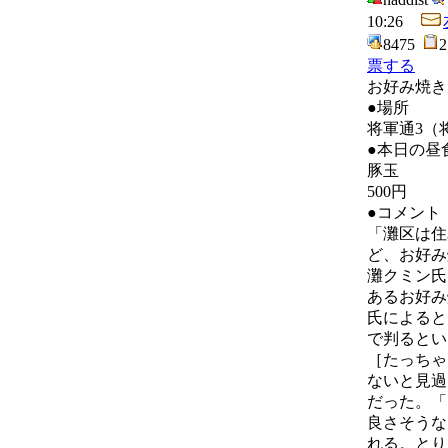
10:26
8475
票する
お好み焼き
●場所
将軍通3（
●本日の昼
豚玉
500円
●コメント
「灘区は住
ど、お好み
灘クミン氏
あるお好み
氏によると
で判るとい
［たっちゃ
ないと見過
だった。「
良さそうな
れる。とり