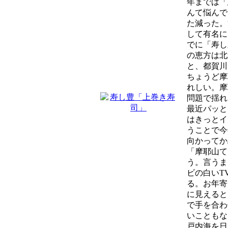
年までは「
んて悩んで
た減った。
して有名に
でに「寿し
の恵方は北
と、都賀川
ちょうど摩
れしい。摩
問題で揺れ
最近パッと
はきっとイ
うことで今
向かってか
「摩耶山て
う。言うま
ビの白いT
る。お年寄
に見えると
で手を合わ
いこともな
戸内海を日