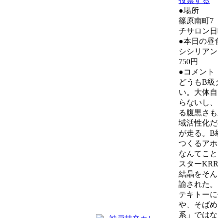
投票する
●場所
篠原南町7
チサロン日
●本日の昼
シシリアン
750円
●コメント
どうもB級
い。大体自
らないし、
る腹黒さも
域活性化だ
が走る。B
つくるアホ
なんてこと
スターKR
結晶をそん
諭された。
テキトーに
や、そばめ
系」ではな