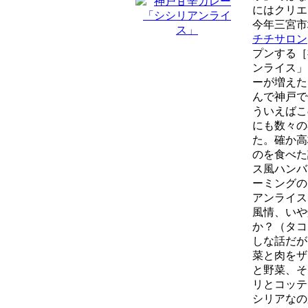
にはクリエ
今年三宮市
チチサロン
プンする［
ンライス」
ーが増えた
んで神戸で
ういえばこ
にも数々の
た。確か高
のを食べた
ス風ハンバ
ーミングの
アンライス
風情、いや
か？（タコ
しな話だが
菜と肉をザ
と野菜、そ
リとコッテ
シリアなの