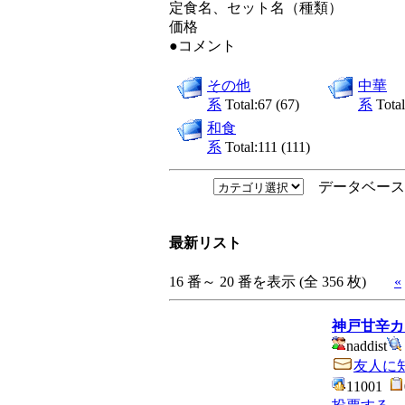
定食名、セット名（種類）
価格
●コメント
その他
中華
系
Total:67 (67)
系
Total
和食
系
Total:111 (111)
データベース
最新リスト
16 番～ 20 番を表示 (全 356 枚)
«
神戸甘辛カ
naddist
友人に
11001