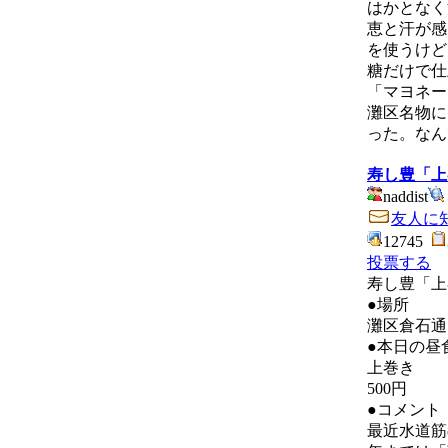
はかとなく
恵と汗が感
を使うけど
糖だけで仕
「マヨネー
灘区名物に
った。なん
寿し豊「上
naddist
友人に
12745
投票する
寿し豊「上
●場所
灘区倉石通
●本日の昼
上巻き
500円
●コメント
最近水道筋