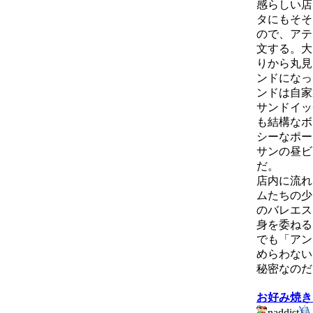
感らしい店
タにもそそ
ので、アテ
文する。大
りから丸見
ンドになっ
ンドは自家
サンドイッ
も結構なボ
シーなポー
サンの昼ビ
だ。
店内に流れ
ムたちの少
のバレエス
身を委ねる
でも「アン
めらわない
秘密なのだ
お好み焼き
naddist