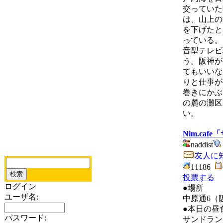
交っていた
は、山上の
を下げたと
っている。
音型テレビ
う。阪神が
てもいいな
りと仕事が
巻きにかぶ
の麓の灘区
い。
Nim.ca
naddist
友人に
11186
投票する
ログイン
●場所
ユーザ名:
中原通6（
●本日の昼
パスワード:
サンドラン