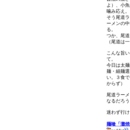
よ）、小魚
噛み応え。
そう尾道ラ
ーメンの中
る。
つか、尾道
（尾道は一
こんな旨い
て。
今日は太麺
麺・細麺選
い。３食で
からず）
尾道ラーメ
なるだろう
迷わず行け
麺喰「灘焼