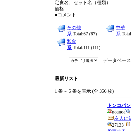
定食名、セット名（種類）
価格
●コメント
その他
中華
系
Total:67 (67)
系
Total
和食
系
Total:111 (111)
データベース
最新リスト
1 番～ 5 番を表示 (全 356 枚)
トンコパン
noanoa
友人に
27133