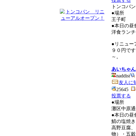
投票する
トンコパン
●場所
王子町
●本日の昼
洋食ランチ
●リニュー
９０円です
～。
あいちゃん
naddist
友人に
25645
投票する
●場所
灘区中原通
●本日の昼
鯖の塩焼き
高野豆腐、
物）・五穀