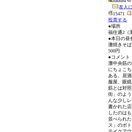
naddist
友人
15471
投票する
●場所
福住通2（
●本日の昼
灘焼きそば
500円
●コメント
灘中央筋の
にちょこち
ある。居酒
服屋、眼鏡
筋とは対照
街」のよう
んな少しレ
書かれた店
したのはも
並べられた
ス」のボト
テイクアウ