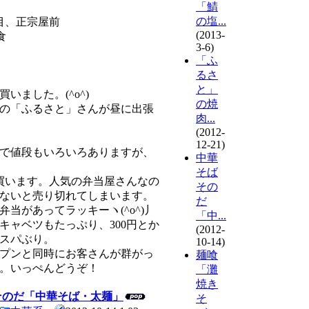
「鯖
の塩...
目、正宗屋前
(2013-
食
3-6)
「ふ
るさ
と」
いました。(^o^)
の焼
の「ふるさと」さんが昼に出張
肉...
(2012-
12-21)
で値段もいろいろありますが、
中華
そば
を買います。人気の弁当屋さんなの
その
ないと売り切れてしまいます。
だ
弁当があってラッキーヽ(^o^)丿
「中...
キャベツもたっぷり、300円とか
(2012-
スパぶり。
10-14)
プンと同時にお客さんが群がっ
麺喰
。いっぺんどうぞ！
「灘
焼き
そのだ「中華そば・太麺」
そ