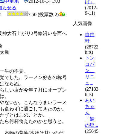
中華系
2012-10-14 1:03
ば」
知らせる
(2012-
9-11)
1
7.50 (投票数 2)
人気画像
阪神大石上がり2号線沿いを西へ
自由
軒
食
(28722
太麺
hits)
トン
コパ
ン
一生の不覚。
リニ
覚でした。ラーメン好きの称号
ュ...
ばならぬ。
(27133
らしい店が今年７月にオープン
hits)
は。
あい
やないか。こんなうまいラーメ
ちゃ
も食わずに過ごしてきたのか。
ん
たずとはこのことか。
「鯖
たら何杯食えたのかと思うと。
の塩...
(25645
、本物の背油(本物は甘いのだ