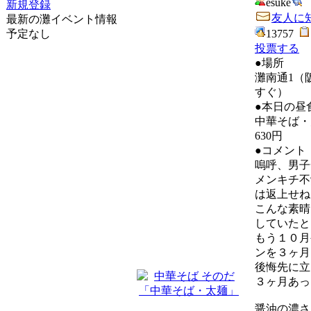
esuke
新規登録
友人に
最新の灘イベント情報
13757
予定なし
投票する
●場所
灘南通1（
すぐ）
●本日の昼
中華そば・
630円
●コメント
嗚呼、男子
メンキチ不
は返上せね
こんな素晴
していたと
もう１０月
ンを３ヶ月
後悔先に立
３ヶ月あっ
醤油の濃さ