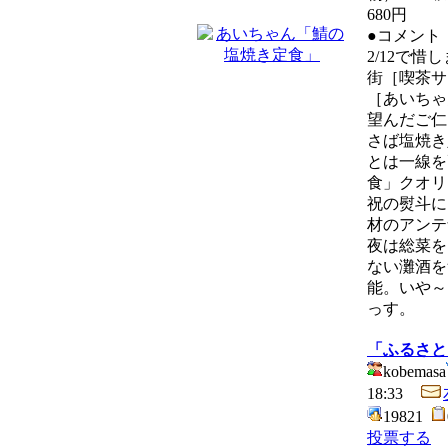
680円
●コメント
2/12で
街［喫茶サ
［あいちゃ
望んだご仁
さば塩焼き
とは一線を
食」クオリ
祝の熨斗に
材のアンテ
夜は総菜を
ない灘酒を
能。いや～
っす。
「ふるさと
kobemasa
18:33
19821
投票する