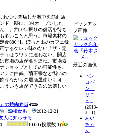
惜しまれつつ閉店した灘中央筋商店
ンド」跡に、3/4オープンした
ピックアッ
ん］。約10年振りの復活を待ち
プ画像
も多いことと思う。市場素材の
定食680円。ぽっと出のカフェ飯
画するケレン味のない「ザ・定
ティはウワサに違わない。開店
は市場の店が名を連ね、市場素
最近の画像
ナショップとしての可能性も。
アテに白鶴、菊正宗など衒いの
トン
飲りながらの居酒屋使いも可
コパ
こういう店ができるのは嬉しい
ン
リニ
ュ...
」の焼肉弁当
(2013-
和食系
2012-12-21
3-11)
友人に知らせる
あい
ちゃ
0
10.00 (投票数 1)
ん