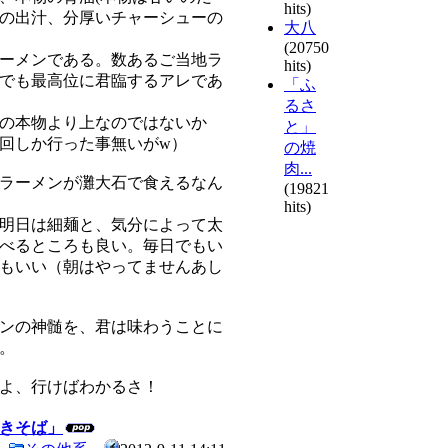
hits)
の出汁、分厚いチャーシューの
大八
(20750
ーメンである。数あるご当地ラ
hits)
でも最高位に君臨するアレであ
「ふ
るさ
の本物より上なのではないか
と」
回しか行った事無いがw）
の焼
肉...
ラーメンが灘大石で食えるなん
(19821
hits)
明日は細麺と、気分によって太
べるところも良い。毎日でもい
もいい（朝はやってませんあし
ンの神髄を、君は味わうことに
。
よ、行けばわかるさ！
きそば」