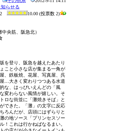
その他系
2012-9-11 14:11
に知らせる
2
10.00 (投票数 2)
灘中央筋、阪急北）
食
坂を登り、阪急を越えたあたり
ょこと小さな店が集まる一角が
屋、鉄板焼、花屋、写真屋、呉
屋…大きく変わりつつある水道
的な、はっぴいえんどの「風
な変わらない風情が嬉しい。そ
トロな街並に「灘焼きそば」と
ができた。「灘」の文字に反応
ちろんだが、店頭にはずらりと
灘の地ソース「プリンセスソー
ル！これは行かねばなるまい。
トの店だが小さなイートインも