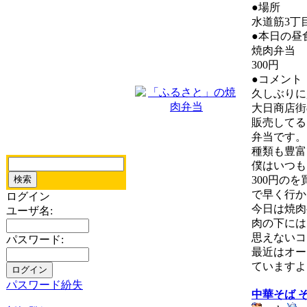
●場所
水道筋3丁
●本日の昼
焼肉弁当
300円
●コメント
久しぶりに買
大日商店街
販売してる
弁当です。
種類も豊富
僕はいつも
300円の
で早く行か
ログイン
今日は焼肉
ユーザ名:
肉の下には
思えないコ
パスワード:
最近はオー
ていますよ
パスワード紛失
中華そば 